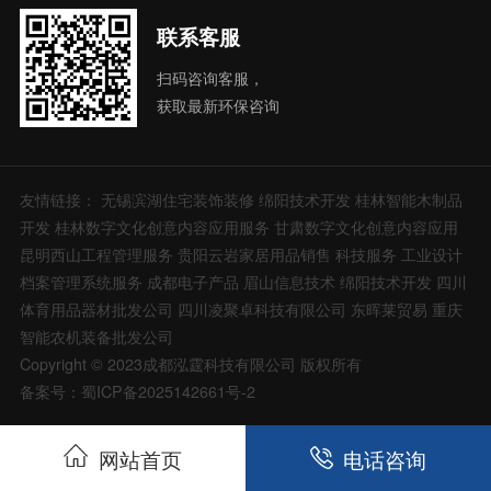
联系客服
扫码咨询客服，
获取最新环保咨询
友情链接：
无锡滨湖住宅装饰装修
绵阳技术开发
桂林智能木制品
开发
桂林数字文化创意内容应用服务
甘肃数字文化创意内容应用
昆明西山工程管理服务
贵阳云岩家居用品销售
科技服务
工业设计
档案管理系统服务
成都电子产品
眉山信息技术
绵阳技术开发
四川
体育用品器材批发公司
四川凌聚卓科技有限公司
东晖莱贸易
重庆
智能农机装备批发公司
Copyright © 2023成都泓霆科技有限公司 版权所有
备案号：蜀ICP备2025142661号-2
网站首页
电话咨询